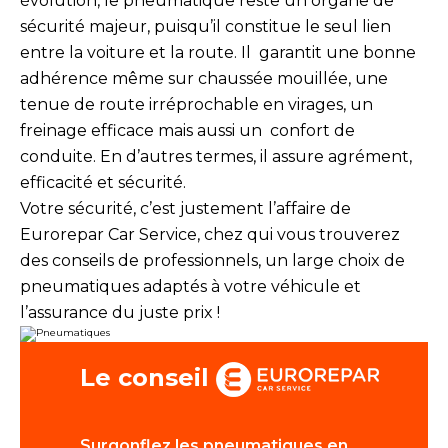
évolution, le pneumatique reste un organe de
sécurité majeur, puisqu’il constitue le seul lien
Tous les garages
entre la voiture et la route. Il garantit une bonne
Intégrer le réseau
adhérence même sur chaussée mouillée, une
tenue de route irréprochable en virages, un
freinage efficace mais aussi un confort de
conduite. En d’autres termes, il assure agrément,
efficacité et sécurité.
Votre sécurité, c’est justement l’affaire de
Eurorepar Car Service, chez qui vous trouverez
des conseils de professionnels, un large choix de
pneumatiques adaptés à votre véhicule et
l’assurance du juste prix !
Le conseil
s par mois
Surgonflez les pneumatiques en
Faites équ