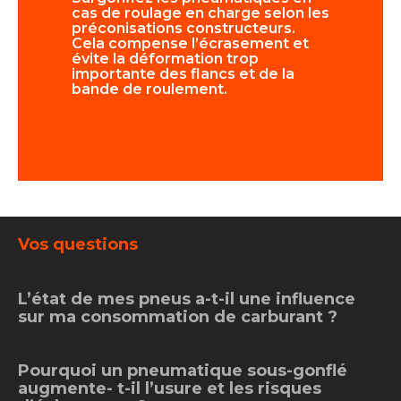
atiques.
cas de roulage en charge selon les
l’avant c
re à froid.
préconisations constructeurs.
supprime 
ugmentez
Cela compense l’écrasement et
volant et
nseillée
évite la déformation trop
prématur
bord.
importante des flancs et de la
direction
bande de roulement.
déréglage
Vos questions
L’état de mes pneus a-t-il une influence
sur ma consommation de carburant ?
Pourquoi un pneumatique sous-gonflé
augmente- t-il l’usure et les risques