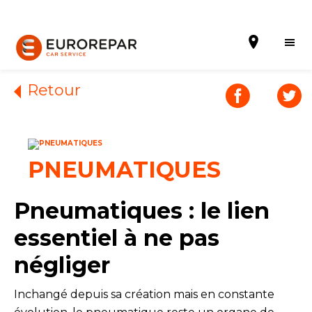
Retour
Prendre un rendez-vous
PNEUMATIQUES
Notre enseigne
Nos Promotions
Pneumatiques : le lien
Notre actualité
essentiel à ne pas
négliger
Nos prestations
Contactez nous
Inchangé depuis sa création mais en constante